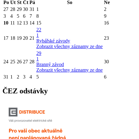
Po
Út
St
Čt
Pá
So
Ne
27
28
29
30
31
1
2
3
4
5
6
7
8
9
10
11
12
13
14
15
16
22
1
17
18
19
20
21
23
Rybářské závody
Zobrazit všechny záznamy ze dne
29
1
24
25
26
27
28
30
Branný závod
Zobrazit všechny záznamy ze dne
31
1
2
3
4
5
6
ČEZ odstávky