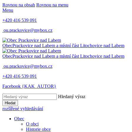
Rovnou na obsah
Rovnou na menu
Menu
+420 416 539 091
ou.prackovice@mybox.cz
Obec
Prackovice nad Labem
a místní část Litochovice nad Labem
Obec
Prackovice nad Labem
a místní část Litochovice nad Labem
ou.prackovice@mybox.cz
+420 416 539 091
Facebook {KAK_AUTOR}
Hledaný výraz
Hledat
rozšířené vyhledávání
Obec
O obci
Historie obce