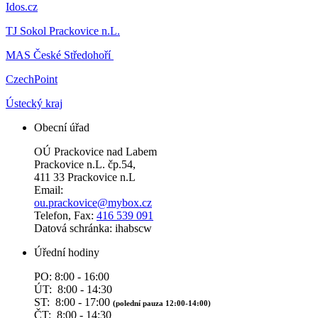
Idos.cz
TJ Sokol Prackovice n.L.
MAS České Středohoří
CzechPoint
Ústecký kraj
Obecní úřad
OÚ Prackovice nad Labem
Prackovice n.L. čp.54,
411 33 Prackovice n.L
Email:
ou.prackovice@mybox.cz
Telefon, Fax:
416 539 091
Datová schránka: ihabscw
Úřední hodiny
PO: 8:00 - 16:00
ÚT: 8:00 - 14:30
ST: 8:00 - 17:00
(polední pauza 12:00-14:00)
ČT: 8:00 - 14:30