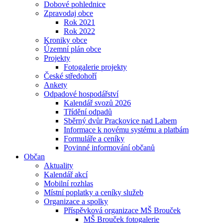
Dobové pohlednice
Zpravodaj obce
Rok 2021
Rok 2022
Kroniky obce
Územní plán obce
Projekty
Fotogalerie projekty
České středohoří
Ankety
Odpadové hospodářství
Kalendář svozů 2026
Třídění odpadů
Sběrný dvůr Prackovice nad Labem
Informace k novému systému a platbám
Formuláře a ceníky
Povinné informování občanů
Občan
Aktuality
Kalendář akcí
Mobilní rozhlas
Místní poplatky a ceníky služeb
Organizace a spolky
Příspěvková organizace MŠ Brouček
MŠ Brouček fotogalerie