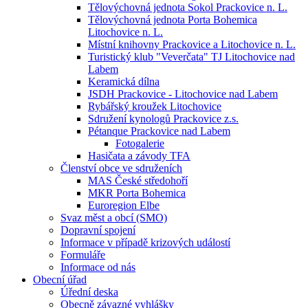
Tělovýchovná jednota Sokol Prackovice n. L.
Tělovýchovná jednota Porta Bohemica
Litochovice n. L.
Místní knihovny Prackovice a Litochovice n. L.
Turistický klub "Veverčata" TJ Litochovice nad
Labem
Keramická dílna
JSDH Prackovice - Litochovice nad Labem
Rybářský kroužek Litochovice
Sdružení kynologů Prackovice z.s.
Pétanque Prackovice nad Labem
Fotogalerie
Hasičata a závody TFA
Členství obce ve sdruženích
MAS České středohoří
MKR Porta Bohemica
Euroregion Elbe
Svaz měst a obcí (SMO)
Dopravní spojení
Informace v případě krizových událostí
Formuláře
Informace od nás
Obecní úřad
Úřední deska
Obecně závazné vyhlášky