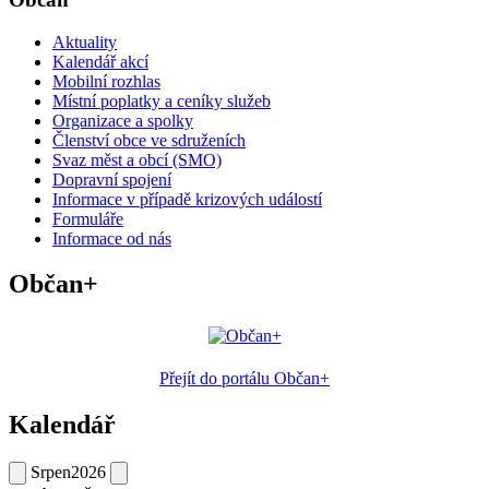
Aktuality
Kalendář akcí
Mobilní rozhlas
Místní poplatky a ceníky služeb
Organizace a spolky
Členství obce ve sdruženích
Svaz měst a obcí (SMO)
Dopravní spojení
Informace v případě krizových událostí
Formuláře
Informace od nás
Občan+
Přejít do portálu Občan+
Kalendář
Srpen
2026