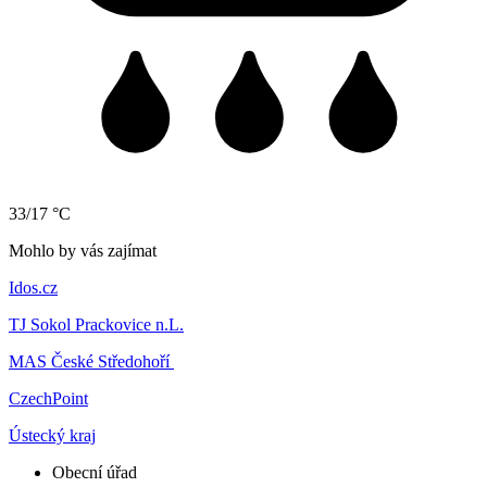
33/17 °C
Mohlo by vás zajímat
Idos.cz
TJ Sokol Prackovice n.L.
MAS České Středohoří
CzechPoint
Ústecký kraj
Obecní úřad