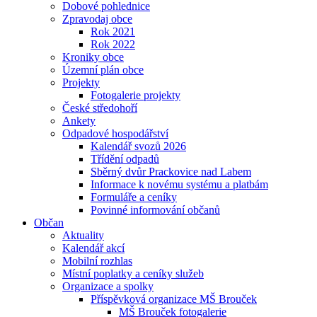
Dobové pohlednice
Zpravodaj obce
Rok 2021
Rok 2022
Kroniky obce
Územní plán obce
Projekty
Fotogalerie projekty
České středohoří
Ankety
Odpadové hospodářství
Kalendář svozů 2026
Třídění odpadů
Sběrný dvůr Prackovice nad Labem
Informace k novému systému a platbám
Formuláře a ceníky
Povinné informování občanů
Občan
Aktuality
Kalendář akcí
Mobilní rozhlas
Místní poplatky a ceníky služeb
Organizace a spolky
Příspěvková organizace MŠ Brouček
MŠ Brouček fotogalerie