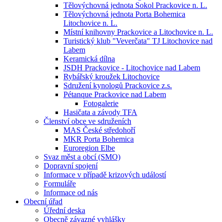
Tělovýchovná jednota Sokol Prackovice n. L.
Tělovýchovná jednota Porta Bohemica
Litochovice n. L.
Místní knihovny Prackovice a Litochovice n. L.
Turistický klub "Veverčata" TJ Litochovice nad
Labem
Keramická dílna
JSDH Prackovice - Litochovice nad Labem
Rybářský kroužek Litochovice
Sdružení kynologů Prackovice z.s.
Pétanque Prackovice nad Labem
Fotogalerie
Hasičata a závody TFA
Členství obce ve sdruženích
MAS České středohoří
MKR Porta Bohemica
Euroregion Elbe
Svaz měst a obcí (SMO)
Dopravní spojení
Informace v případě krizových událostí
Formuláře
Informace od nás
Obecní úřad
Úřední deska
Obecně závazné vyhlášky