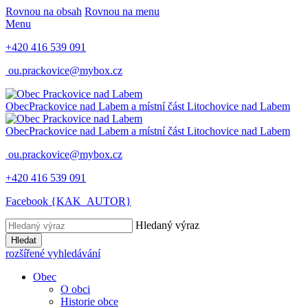
Rovnou na obsah
Rovnou na menu
Menu
+420 416 539 091
ou.prackovice@mybox.cz
Obec
Prackovice nad Labem
a místní část Litochovice nad Labem
Obec
Prackovice nad Labem
a místní část Litochovice nad Labem
ou.prackovice@mybox.cz
+420 416 539 091
Facebook {KAK_AUTOR}
Hledaný výraz
Hledat
rozšířené vyhledávání
Obec
O obci
Historie obce