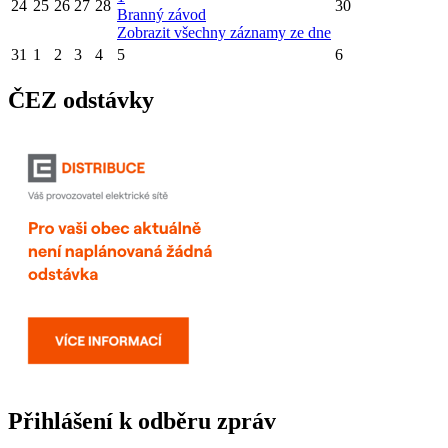
24
25
26
27
28
30
Branný závod
Zobrazit všechny záznamy ze dne
31
1
2
3
4
5
6
ČEZ odstávky
Přihlášení k odběru zpráv