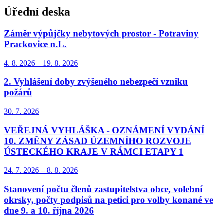
Úřední deska
Záměr výpůjčky nebytových prostor - Potraviny
Prackovice n.L.
4. 8.
2026
–
19. 8.
2026
2. Vyhlášení doby zvýšeného nebezpečí vzniku
požárů
30. 7.
2026
VEŘEJNÁ VYHLÁŠKA - OZNÁMENÍ VYDÁNÍ
10. ZMĚNY ZÁSAD ÚZEMNÍHO ROZVOJE
ÚSTECKÉHO KRAJE V RÁMCI ETAPY 1
24. 7.
2026
–
8. 8.
2026
Stanovení počtu členů zastupitelstva obce, volební
okrsky, počty podpisů na petici pro volby konané ve
dne 9. a 10. října 2026