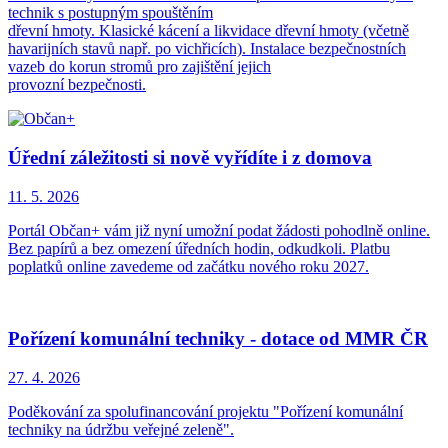
technik s postupným spouštěním
dřevní hmoty. Klasické kácení a likvidace dřevní hmoty (včetně
havarijních stavů např. po vichřicích). Instalace bezpečnostních
vazeb do korun stromů pro zajištění jejich
provozní bezpečnosti.
Úřední záležitosti si nově vyřídíte i z domova
11. 5.
2026
Portál Občan+ vám již nyní umožní podat žádosti pohodlně online.
Bez papírů a bez omezení úředních hodin, odkudkoli. Platbu
poplatků online zavedeme od začátku nového roku 2027.
Pořízení komunální techniky - dotace od MMR ČR
27. 4.
2026
Poděkování za spolufinancování projektu "Pořízení komunální
techniky na údržbu veřejné zeleně".