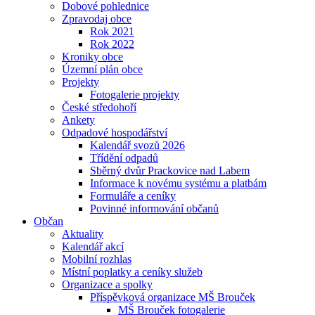
Dobové pohlednice
Zpravodaj obce
Rok 2021
Rok 2022
Kroniky obce
Územní plán obce
Projekty
Fotogalerie projekty
České středohoří
Ankety
Odpadové hospodářství
Kalendář svozů 2026
Třídění odpadů
Sběrný dvůr Prackovice nad Labem
Informace k novému systému a platbám
Formuláře a ceníky
Povinné informování občanů
Občan
Aktuality
Kalendář akcí
Mobilní rozhlas
Místní poplatky a ceníky služeb
Organizace a spolky
Příspěvková organizace MŠ Brouček
MŠ Brouček fotogalerie