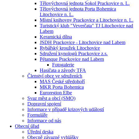
Tělovýchovná jednota Sokol Prackovice n. L.
Tělovýchovná jednota Porta Bohemica
Litochovice n. L.
Místní knihovny Prackovice a Litochovice n. L.
Turistický klub "Veverčata" TJ Litochovice nad
Labem
Keramická dílna
JSDH Prackovice - Litochovice nad Labem
Rybářský kroužek Litochovice
Sdružení kynologů Prackovice z.s.
Pétanque Prackovice nad Labem
Fotogalerie
Hasičata a závody TFA
Členství obce ve sdruženích
MAS České středohoří
MKR Porta Bohemica
Euroregion Elbe
Svaz měst a obcí (SMO)
Dopravní spojení
Informace v případě krizových událostí
Formuláře
Informace od nás
Obecní úřad
Úřední deska
Obecně závazné vyhlášky