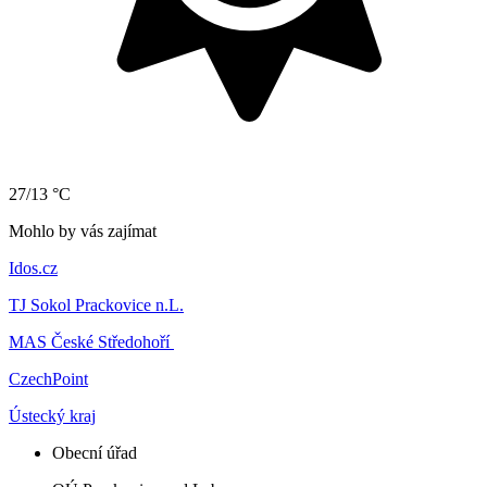
27/13 °C
Mohlo by vás zajímat
Idos.cz
TJ Sokol Prackovice n.L.
MAS České Středohoří
CzechPoint
Ústecký kraj
Obecní úřad