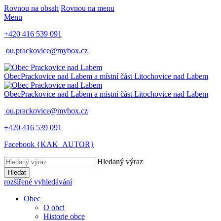
Rovnou na obsah
Rovnou na menu
Menu
+420 416 539 091
ou.prackovice@mybox.cz
Obec
Prackovice nad Labem
a místní část Litochovice nad Labem
Obec
Prackovice nad Labem
a místní část Litochovice nad Labem
ou.prackovice@mybox.cz
+420 416 539 091
Facebook {KAK_AUTOR}
Hledaný výraz
Hledat
rozšířené vyhledávání
Obec
O obci
Historie obce