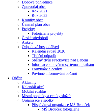
Dobové pohlednice
Zpravodaj obce
Rok 2021
Rok 2022
Kroniky obce
Územní plán obce
Projekty
Fotogalerie projekty
České středohoří
Ankety
Odpadové hospodářství
Kalendář svozů 2026
Třídění odpadů
Sběrný dvůr Prackovice nad Labem
Informace k novému systému a platbám
Formuláře a ceníky
Povinné informování občanů
Občan
Aktuality
Kalendář akcí
Mobilní rozhlas
Místní poplatky a ceníky služeb
Organizace a spolky
Příspěvková organizace MŠ Brouček
MŠ Brouček fotogalerie