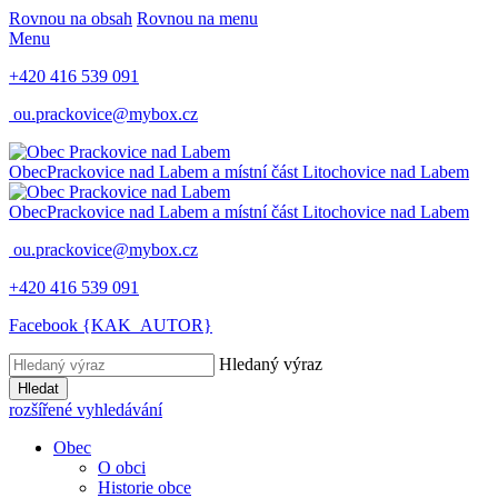
Rovnou na obsah
Rovnou na menu
Menu
+420 416 539 091
ou.prackovice@mybox.cz
Obec
Prackovice nad Labem
a místní část Litochovice nad Labem
Obec
Prackovice nad Labem
a místní část Litochovice nad Labem
ou.prackovice@mybox.cz
+420 416 539 091
Facebook {KAK_AUTOR}
Hledaný výraz
Hledat
rozšířené vyhledávání
Obec
O obci
Historie obce