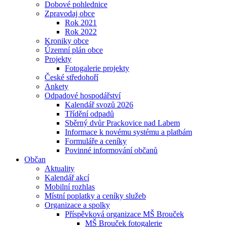
Dobové pohlednice
Zpravodaj obce
Rok 2021
Rok 2022
Kroniky obce
Územní plán obce
Projekty
Fotogalerie projekty
České středohoří
Ankety
Odpadové hospodářství
Kalendář svozů 2026
Třídění odpadů
Sběrný dvůr Prackovice nad Labem
Informace k novému systému a platbám
Formuláře a ceníky
Povinné informování občanů
Občan
Aktuality
Kalendář akcí
Mobilní rozhlas
Místní poplatky a ceníky služeb
Organizace a spolky
Příspěvková organizace MŠ Brouček
MŠ Brouček fotogalerie