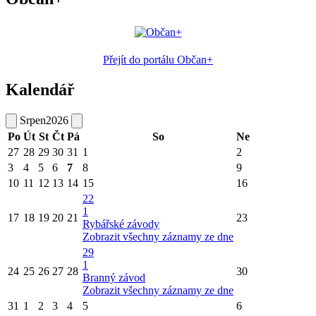
Přejít do portálu Občan+
Kalendář
Srpen
2026
Po
Út
St
Čt
Pá
So
Ne
27
28
29
30
31
1
2
3
4
5
6
7
8
9
10
11
12
13
14
15
16
22
1
17
18
19
20
21
23
Rybářské závody
Zobrazit všechny záznamy ze dne
29
1
24
25
26
27
28
30
Branný závod
Zobrazit všechny záznamy ze dne
31
1
2
3
4
5
6