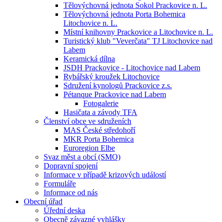
Tělovýchovná jednota Sokol Prackovice n. L.
Tělovýchovná jednota Porta Bohemica
Litochovice n. L.
Místní knihovny Prackovice a Litochovice n. L.
Turistický klub "Veverčata" TJ Litochovice nad
Labem
Keramická dílna
JSDH Prackovice - Litochovice nad Labem
Rybářský kroužek Litochovice
Sdružení kynologů Prackovice z.s.
Pétanque Prackovice nad Labem
Fotogalerie
Hasičata a závody TFA
Členství obce ve sdruženích
MAS České středohoří
MKR Porta Bohemica
Euroregion Elbe
Svaz měst a obcí (SMO)
Dopravní spojení
Informace v případě krizových událostí
Formuláře
Informace od nás
Obecní úřad
Úřední deska
Obecně závazné vyhlášky