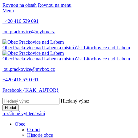
Rovnou na obsah
Rovnou na menu
Menu
+420 416 539 091
ou.prackovice@mybox.cz
Obec
Prackovice nad Labem
a místní část Litochovice nad Labem
Obec
Prackovice nad Labem
a místní část Litochovice nad Labem
ou.prackovice@mybox.cz
+420 416 539 091
Facebook {KAK_AUTOR}
Hledaný výraz
Hledat
rozšířené vyhledávání
Obec
O obci
Historie obce