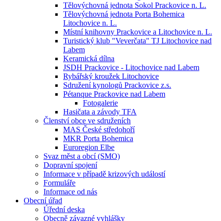
Tělovýchovná jednota Sokol Prackovice n. L.
Tělovýchovná jednota Porta Bohemica
Litochovice n. L.
Místní knihovny Prackovice a Litochovice n. L.
Turistický klub "Veverčata" TJ Litochovice nad
Labem
Keramická dílna
JSDH Prackovice - Litochovice nad Labem
Rybářský kroužek Litochovice
Sdružení kynologů Prackovice z.s.
Pétanque Prackovice nad Labem
Fotogalerie
Hasičata a závody TFA
Členství obce ve sdruženích
MAS České středohoří
MKR Porta Bohemica
Euroregion Elbe
Svaz měst a obcí (SMO)
Dopravní spojení
Informace v případě krizových událostí
Formuláře
Informace od nás
Obecní úřad
Úřední deska
Obecně závazné vyhlášky