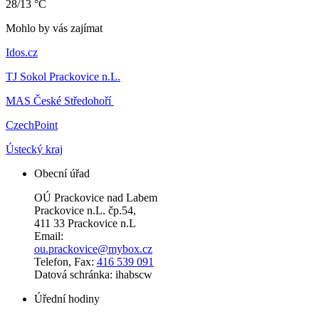
28/13 °C
Mohlo by vás zajímat
Idos.cz
TJ Sokol Prackovice n.L.
MAS České Středohoří
CzechPoint
Ústecký kraj
Obecní úřad
OÚ Prackovice nad Labem
Prackovice n.L. čp.54,
411 33 Prackovice n.L
Email:
ou.prackovice@mybox.cz
Telefon, Fax:
416 539 091
Datová schránka: ihabscw
Úřední hodiny