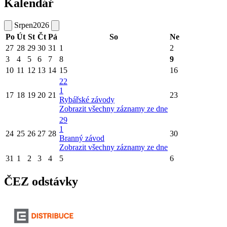
Kalendář
Srpen
2026
Po
Út
St
Čt
Pá
So
Ne
27
28
29
30
31
1
2
3
4
5
6
7
8
9
10
11
12
13
14
15
16
22
1
17
18
19
20
21
23
Rybářské závody
Zobrazit všechny záznamy ze dne
29
1
24
25
26
27
28
30
Branný závod
Zobrazit všechny záznamy ze dne
31
1
2
3
4
5
6
ČEZ odstávky