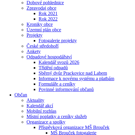
Dobové pohlednice
Zpravodaj obce
Rok 2021
Rok 2022
Kroniky obce
Územní plán obce
Projekty
Fotogalerie projekty
České středohoří
Ankety
Odpadové hospodářství
Kalendář svozů 2026
Třídění odpadů
Sběrný dvůr Prackovice nad Labem
Informace k novému systému a platbám
Formuláře a ceníky
Povinné informování občanů
Občan
Aktuality
Kalendář akcí
Mobilní rozhlas
Místní poplatky a ceníky služeb
Organizace a spolky
Příspěvková organizace MŠ Brouček
MŠ Brouček fotogalerie