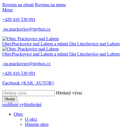
Rovnou na obsah
Rovnou na menu
Menu
+420 416 539 091
ou.prackovice@mybox.cz
Obec
Prackovice nad Labem
a místní část Litochovice nad Labem
Obec
Prackovice nad Labem
a místní část Litochovice nad Labem
ou.prackovice@mybox.cz
+420 416 539 091
Facebook {KAK_AUTOR}
Hledaný výraz
Hledat
rozšířené vyhledávání
Obec
O obci
Historie obce