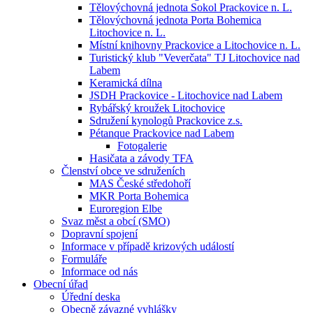
Tělovýchovná jednota Sokol Prackovice n. L.
Tělovýchovná jednota Porta Bohemica
Litochovice n. L.
Místní knihovny Prackovice a Litochovice n. L.
Turistický klub "Veverčata" TJ Litochovice nad
Labem
Keramická dílna
JSDH Prackovice - Litochovice nad Labem
Rybářský kroužek Litochovice
Sdružení kynologů Prackovice z.s.
Pétanque Prackovice nad Labem
Fotogalerie
Hasičata a závody TFA
Členství obce ve sdruženích
MAS České středohoří
MKR Porta Bohemica
Euroregion Elbe
Svaz měst a obcí (SMO)
Dopravní spojení
Informace v případě krizových událostí
Formuláře
Informace od nás
Obecní úřad
Úřední deska
Obecně závazné vyhlášky