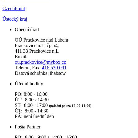
CzechPoint
Ústecký kraj
Obecní úřad
OÚ Prackovice nad Labem
Prackovice n.L. čp.54,
411 33 Prackovice n.L
Email:
ou.prackovice@mybox.cz
Telefon, Fax:
416 539 091
Datová schránka: ihabscw
Úřední hodiny
PO: 8:00 - 16:00
ÚT: 8:00 - 14:30
ST: 8:00 - 17:00
(polední pauza 12:00-14:00)
ČT: 8:00 - 14:30
PÁ: není úřední den
Pošta Partner
PO: 8:00 - 9:00 a 14:00 - 16:00