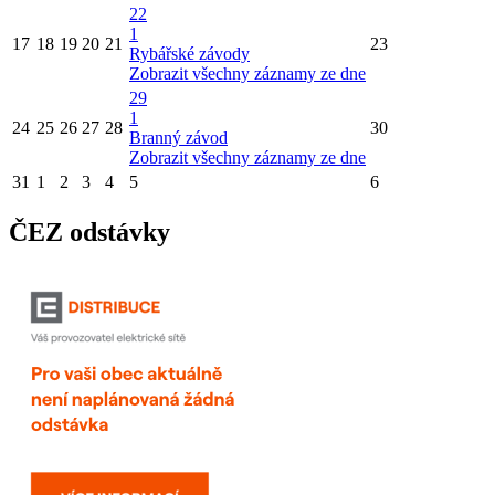
22
1
17
18
19
20
21
23
Rybářské závody
Zobrazit všechny záznamy ze dne
29
1
24
25
26
27
28
30
Branný závod
Zobrazit všechny záznamy ze dne
31
1
2
3
4
5
6
ČEZ odstávky