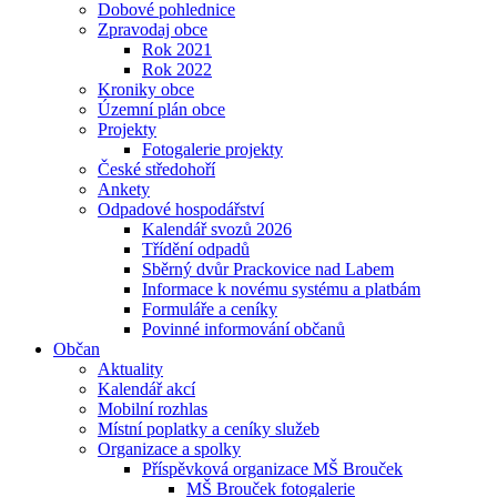
Dobové pohlednice
Zpravodaj obce
Rok 2021
Rok 2022
Kroniky obce
Územní plán obce
Projekty
Fotogalerie projekty
České středohoří
Ankety
Odpadové hospodářství
Kalendář svozů 2026
Třídění odpadů
Sběrný dvůr Prackovice nad Labem
Informace k novému systému a platbám
Formuláře a ceníky
Povinné informování občanů
Občan
Aktuality
Kalendář akcí
Mobilní rozhlas
Místní poplatky a ceníky služeb
Organizace a spolky
Příspěvková organizace MŠ Brouček
MŠ Brouček fotogalerie