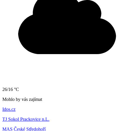
26/16 °C
Mohlo by vás zajímat
Idos.cz
TJ Sokol Prackovice n.L.
MAS České Středohoří