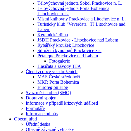
Tělovýchovná jednota Sokol Prackovice n. L.
Tělovýchovná jednota Porta Bohemica
Litochovice n. L.
Místní knihovny Prackovice a Litochovice n. L.
Turistický klub "Veverčata" TJ Litochovice nad
Labem
Keramická dílna
JSDH Prackovice - Litochovice nad Labem
Rybářský kroužek Litochovice
Sdružení kynologů Prackovice z.s.
Pétanque Prackovice nad Labem
Fotogalerie
Hasičata a závody TFA
Členství obce ve sdruženích
MAS České středohoří
MKR Porta Bohemica
Euroregion Elbe
Svaz měst a obcí (SMO)
Dopravní spojení
Informace v případě krizových událostí
Formuláře
Informace od nás
Obecní úřad
Úřední deska
Obecně závazné vyhlášky