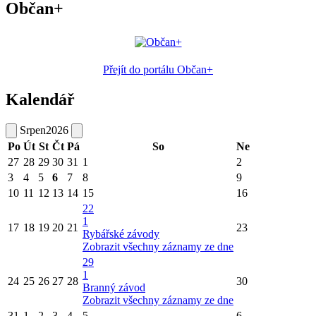
Občan+
Přejít do portálu Občan+
Kalendář
Srpen
2026
Po
Út
St
Čt
Pá
So
Ne
27
28
29
30
31
1
2
3
4
5
6
7
8
9
10
11
12
13
14
15
16
22
1
17
18
19
20
21
23
Rybářské závody
Zobrazit všechny záznamy ze dne
29
1
24
25
26
27
28
30
Branný závod
Zobrazit všechny záznamy ze dne
31
1
2
3
4
5
6