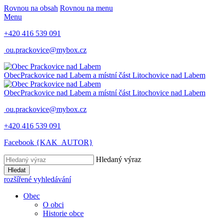
Rovnou na obsah
Rovnou na menu
Menu
+420 416 539 091
ou.prackovice@mybox.cz
Obec
Prackovice nad Labem
a místní část Litochovice nad Labem
Obec
Prackovice nad Labem
a místní část Litochovice nad Labem
ou.prackovice@mybox.cz
+420 416 539 091
Facebook {KAK_AUTOR}
Hledaný výraz
Hledat
rozšířené vyhledávání
Obec
O obci
Historie obce