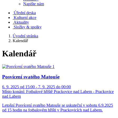
Napište nám
Úřední deska
Kulturní akce
Aktuality
Složky & spolky
Úvodní stránka
Kalendář
Kalendář
Posvícení svatého Matouše
6. 9. 2025 od 15:00 - 7. 9. 2025 do 00:00
Místo konání:
Fotbalové hřiště Prackovice nad Labem - Prackovice
nad Labem
Letošní Posvícení svatého Matouše se uskuteční v sobotu 6.9.2025
od 15 hodin na fotbalovém hřišti v Prackovicích nad Labem.