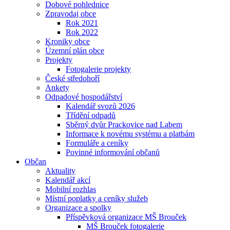
Dobové pohlednice
Zpravodaj obce
Rok 2021
Rok 2022
Kroniky obce
Územní plán obce
Projekty
Fotogalerie projekty
České středohoří
Ankety
Odpadové hospodářství
Kalendář svozů 2026
Třídění odpadů
Sběrný dvůr Prackovice nad Labem
Informace k novému systému a platbám
Formuláře a ceníky
Povinné informování občanů
Občan
Aktuality
Kalendář akcí
Mobilní rozhlas
Místní poplatky a ceníky služeb
Organizace a spolky
Příspěvková organizace MŠ Brouček
MŠ Brouček fotogalerie